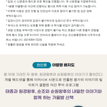
* 입장 시 신분증과 핸드폰 번호 확인을 진행합니다. 꼭 신분증을 지참해주세요.
* <왕릉 야별행>은 야간에 진행되는 행사로 취학 아동 이상 참여가 가능합니다.
* 미취학 아동은 공연 진행 및 안전상의 이유로 참여가 불가한 점 깊은 양해
부탁드립니다.
* 입장시간이 경과되면 입장이 불가하므로 입장시간 준수 부탁드립니다.
* 유네스코 세계유산 보호를 위해 왕릉 내 취식물 반입이 금지됩니다.
* 관람 신청일 부득이한 사정으로 관람이 불가능 하신 분들은 다른 분들의 관람을
위해 행사 전일 오후 5시까지 인터파크 홈페이지 또는 조선왕릉문화제 사무국으로
취소 바랍니다.
(02-6354-7223)
* 원활한 탐방을 위해 편안한 신발을 착용해 주세요.
야별행 배치도
헌인릉
왕 뒤에 가려진 두 왕후, 원경왕후와 순원왕후의 이야기가 펼쳐진다.
개별 헤드셋을 통해 이머시브 사운드로 연출된 왕가의 이야기와 빛
아트가 결합된 야간 투어 프로그램
태종과 원경왕후, 순조와 순원왕후의 내밀한 이야기와
함께 하는 가을밤 산책