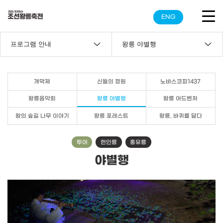
ENG
프로그램 안내
왕릉 야별행
개막제
신들의 정원
노바스코피1437
왕릉음악회
왕릉 야별행
왕릉 어드벤처
왕의 숲길 나무 이야기
왕릉 포레스트
왕릉, 바퀴를 달다
투어
헌인릉
홍유릉
야별행