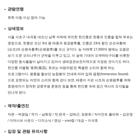
관람연령
취학 아동 이상 참여 가능
상세정보
서울 서초구 내곡동 대모산 남쪽 자락에 위치한 헌인릉은 헌릉과 인릉을 합쳐 부르는
명칭으로, 헌릉은 조선 3대 왕 태종과 원경왕후를, 인릉은 23대 왕인 순조숙황제
(순조)와 순원숙황후(순원왕후)를 모신 곳이다. 능 아래쪽 17,000여 평에는 요즘은
보기 드문 오리나무가 군락을 이루고 있고, 이 숲에 기대어 오색딱따구리를 비롯한
다양한 동식물들이 살아가고 있어서 생태경관보전지역으로 지정된 곳이기도 하다.
헌인릉 야별행 ‘풍류(風流), 흐르는 바람처럼’은 특별한 소리와 함께 하는
프로그램이다. 왕릉을 돌보던 능참봉의 안내에 따라 입체 음향(Immersive Sound)
으로 표현되는 자연의 소리와 함께 걷다 보면, 태종이 지은 시조와 순원왕후를 위해
효명세자가 창작한 궁중무용 춘앵전 등을 통해 헌인릉 속에 잠긴 역사의 조각들을
만나게 된다.
제작/출연진
자문 – 박광일 / 작가 – 남화정 / 작,편곡 – 김태근, 장윤희 / 자이언트 플라워 – 김은영
/ 이머시브 사운드 – 디지소닉 / 영상 – vom랩 / 대금 – 이석호
입장 및 관람 유의사항