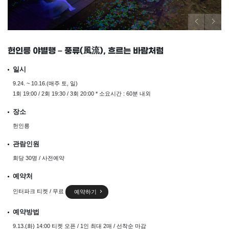
헌인릉 야별행 – 풍류(風流), 흐르는 바람처럼
일시
9.24. ~ 10.16.(매주 토, 일)
1회 19:00 / 2회 19:30 / 3회 20:00 * 소요시간 : 60분 내외
장소
헌인릉
관람인원
회당 30명 / 사전예약
예약처
인터파크 티켓 / 무료
예약하기
예약방법
9.13.(화) 14:00 티켓 오픈 / 1인 최대 2매 / 선착순 마감