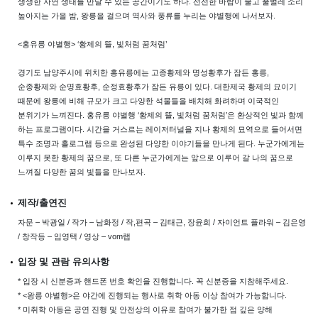
생생한 자연 생태를 만날 수 있는 공간이기도 하다. 선선한 바람이 불고 풀벌레 소리
높아지는 가을 밤, 왕릉을 걸으며 역사와 풍류를 누리는 야별행에 나서보자.
<홍유릉 야별행> ‘황제의 뜰, 빛처럼 꿈처럼’
경기도 남양주시에 위치한 홍유릉에는 고종황제와 명성황후가 잠든 홍릉,
순종황제와 순명효황후, 순정효황후가 잠든 유릉이 있다. 대한제국 황제의 묘이기
때문에 왕릉에 비해 규모가 크고 다양한 석물들을 배치해 화려하며 이국적인
분위기가 느껴진다. 홍유릉 야별행 ‘황제의 뜰, 빛처럼 꿈처럼’은 환상적인 빛과 함께
하는 프로그램이다. 시간을 거스르는 레이저터널을 지나 황제의 묘역으로 들어서면
특수 조명과 홀로그램 등으로 완성된 다양한 이야기들을 만나게 된다. 누군가에게는
이루지 못한 황제의 꿈으로, 또 다른 누군가에게는 앞으로 이루어 갈 나의 꿈으로
느껴질 다양한 꿈의 빛들을 만나보자.
제작/출연진
자문 – 박광일 / 작가 – 남화정 / 작,편곡 – 김태근, 장윤희 / 자이언트 플라워 – 김은영
/ 창작등 – 임영택 / 영상 – vom랩
입장 및 관람 유의사항
* 입장 시 신분증과 핸드폰 번호 확인을 진행합니다. 꼭 신분증을 지참해주세요.
* <왕릉 야별행>은 야간에 진행되는 행사로 취학 아동 이상 참여가 가능합니다.
* 미취학 아동은 공연 진행 및 안전상의 이유로 참여가 불가한 점 깊은 양해