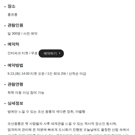
장소
홍유릉
관람인원
일 300명 / 사전 예약
예약처
인터파크 티켓 / 무료
예약하기
예약방법
9.13.(화) 14:00 티켓 오픈 / 1인 최대 2매 / 선착순 마감
관람연령
취학 아동 이상 참여 가능
상세정보
밤에만 느낄 수 있는 조선 왕릉의 색다른 정취, 야별행
조선왕릉은 옛 사람들의 사후 세계관을 느낄 수 있는 역사적 장소인 동시에,
엄격하게 관리해 온 덕분에 빠르게 도시화가 진행된 오늘날에도 울창한 산림 속에서