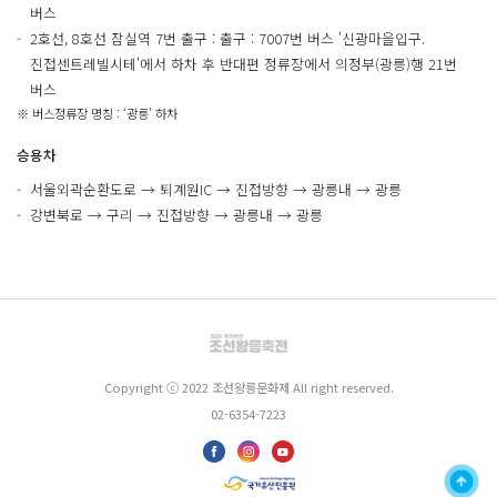
버스
2호선, 8호선 잠실역 7번 출구 : 출구 : 7007번 버스 '신광마을입구.
진접센트레빌시테'에서 하차 후 반대편 정류장에서 의정부(광릉)행 21번
버스
※ 버스정류장 명칭 : ‘광릉’ 하차
승용차
서울외곽순환도로 → 퇴계원IC → 진접방향 → 광릉내 → 광릉
강변북로 → 구리 → 진접방향 → 광릉내 → 광릉
Copyright ⓒ 2022 조선왕릉문화제 All right reserved.
02-6354-7223