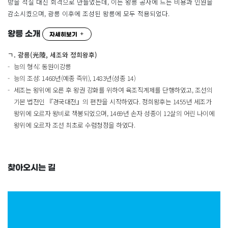
방을 석실 대신 회격으로 만들었는데, 이는 왕릉 공사에 드는 비용과 인원을
감소시켰으며, 광릉 이후에 조성된 왕릉에 모두 적용되었다.
왕릉 소개
자세히보기
ㄱ. 광릉(光陵, 세조와 정희왕후)
능의 형식: 동원이강릉
능의 조성: 1468년(예종 즉위), 1483년(성종 14)
세조는 왕위에 오른 후 왕권 강화를 위하여 육조직계제를 단행하였고, 조선의
기본 법전인 『경국대전』의 편찬을 시작하였다. 정희왕후는 1455년 세조가
왕위에 오르자 왕비로 책봉되었으며, 1469년 손자 성종이 12살의 어린 나이에
왕위에 오르자 조선 최초로 수렴청정을 하였다.
찾아오시는 길