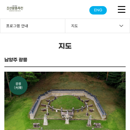
ENG
프로그램 안내
지도
지도
남양주 광릉
광릉
(光陵)