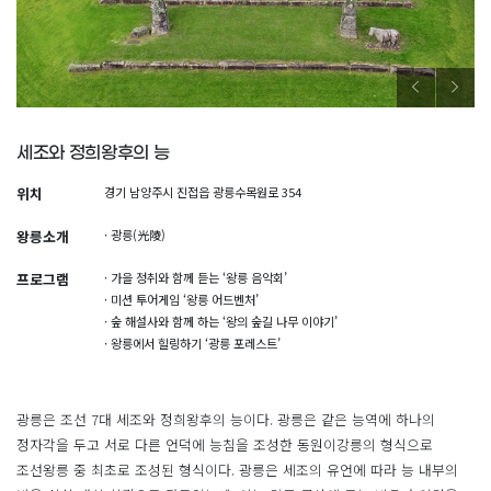
세조와 정희왕후의 능
위치
경기 남양주시 진접읍 광릉수목원로 354
왕릉소개
· 광릉(光陵)
프로그램
· 가을 정취와 함께 듣는 ‘왕릉 음악회’
· 미션 투어게임 ‘왕릉 어드벤처’
· 숲 해설사와 함께 하는 ‘왕의 숲길 나무 이야기’
· 왕릉에서 힐링하기 ‘광릉 포레스트’
광릉은 조선 7대 세조와 정희왕후의 능이다. 광릉은 같은 능역에 하나의
정자각을 두고 서로 다른 언덕에 능침을 조성한 동원이강릉의 형식으로
조선왕릉 중 최초로 조성된 형식이다. 광릉은 세조의 유언에 따라 능 내부의