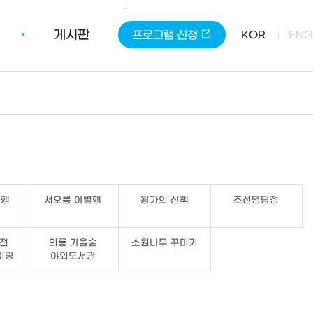
-
게시판
프로그램 신청
KOR
ENG
별행
서오릉 야별행
왕가의 산책
조선명탐정
전
의릉 가을숲
소원나무 꾸미기
이랑
야외도서관