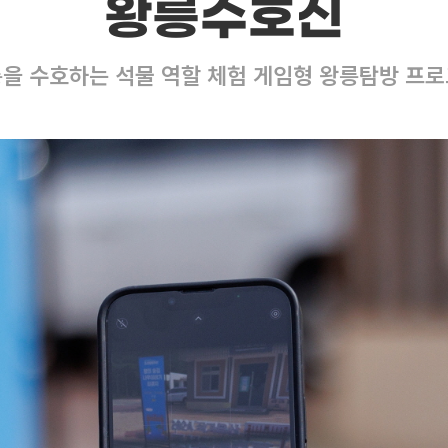
왕릉수호신
을 수호하는 석물 역할 체험 게임형 왕릉탐방 프