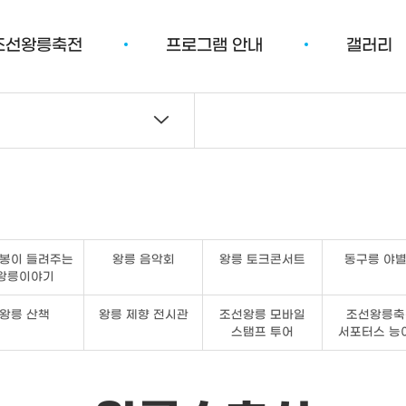
 조선왕릉축전
프로그램 안내
갤러리
봉이 들려주는
왕릉 음악회
왕릉 토크콘서트
동구릉 야
왕릉이야기
왕릉 산책
왕릉 제향 전시관
조선왕릉 모바일
조선왕릉축
스탬프 투어
서포터스 능