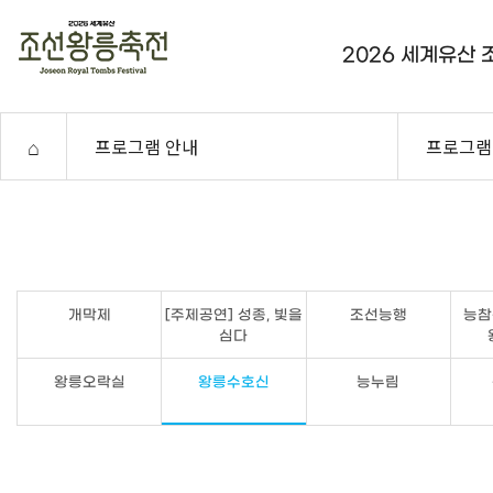
2026 세계유산
⌂
프로그램 안내
프로그램
개막제
[주제공연] 성종, 빛을
조선능행
능참
심다
왕릉오락실
왕릉수호신
능누림