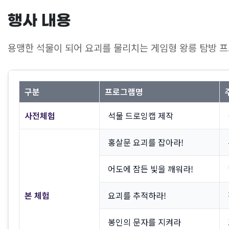
행사 내용
용맹한 석물이 되어 요괴를 물리치는 게임형 왕릉 탐방 
구분
프로그램명
사전체험
석물 드로잉캡 제작
홍살문 요괴를 잡아라!
어도에 잠든 빛을 깨워라!
본 체험
요괴를 추적하라!
봉인의 문자를 지켜라