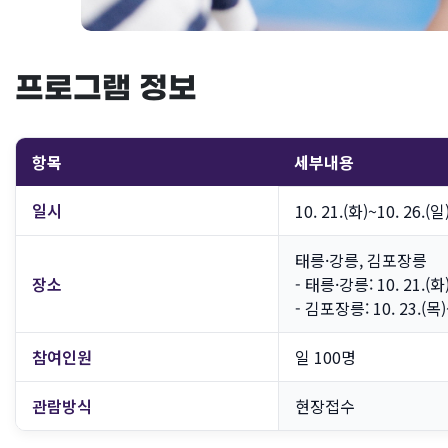
프로그램 정보
항목
세부내용
일시
10. 21.(화)~10. 26.
태릉·강릉, 김포장릉
장소
- 태릉·강릉: 10. 21.(화)
- 김포장릉: 10. 23.(목)~
참여인원
일 100명
관람방식
현장접수