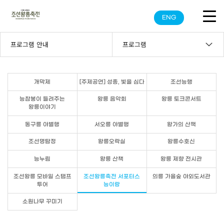
ENG
프로그램 안내
프로그램
개막제
[주제공연] 성종, 빛을 심다
조선능행
능참봉이 들려주는
왕릉 음악회
왕릉 토크콘서트
왕릉이야기
동구릉 야별행
서오릉 야별행
왕가의 산책
조선명탐정
왕릉오락실
왕릉수호신
능누림
왕릉 산책
왕릉 제향 전시관
조선왕릉 모바일 스탬프
조선왕릉축전 서포터스
의릉 가을숲 야외도서관
투어
능이랑
소원나무 꾸미기