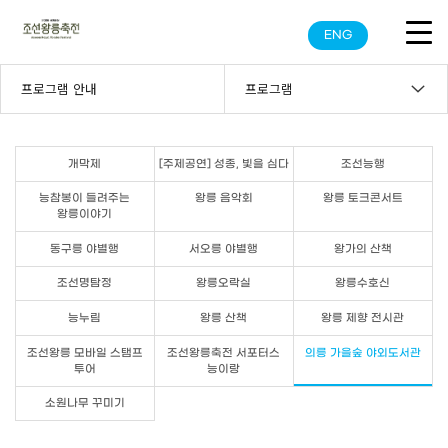
ENG
프로그램 안내
프로그램
개막제
[주제공연] 성종, 빛을 심다
조선능행
능참봉이 들려주는
왕릉 음악회
왕릉 토크콘서트
왕릉이야기
동구릉 야별행
서오릉 야별행
왕가의 산책
조선명탐정
왕릉오락실
왕릉수호신
능누림
왕릉 산책
왕릉 제향 전시관
조선왕릉 모바일 스탬프
조선왕릉축전 서포터스
의릉 가을숲 야외도서관
투어
능이랑
소원나무 꾸미기